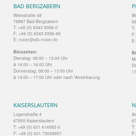
BAD BERGZABERN
P
Weinstraße 48
Bl
76887 Bad-Bergzabern
6
T: +49 (0) 6343 9356-0
T:
F: +49 (0) 6343 9356-66
F:
E:
maier@stb-maier.de
E
Bürozeiten:
B
Dienstag: 08:00 – 13:00 Uhr
Mo
& 14:00 – 16:00 Uhr
-
Di
Donnerstag: 08:00 – 13:00 Uhr
17
& 14:00 – 17:00 Uhr oder nach Vereinbarung
KAISERSLAUTERN
N
Logenstraße 4
Ad
67655 Kaiserslautern
67
T: +49 (0) 631 414083-0
T:
F: +49 (0) 631 73049957
F: