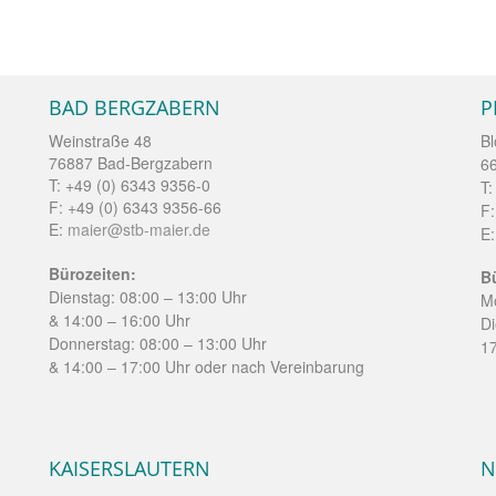
BAD BERGZABERN
P
Weinstraße 48
Bl
76887 Bad-Bergzabern
6
T: +49 (0) 6343 9356-0
T:
F: +49 (0) 6343 9356-66
F:
E:
maier@stb-maier.de
E
Bürozeiten:
B
Dienstag: 08:00 – 13:00 Uhr
Mo
& 14:00 – 16:00 Uhr
-
Di
Donnerstag: 08:00 – 13:00 Uhr
17
& 14:00 – 17:00 Uhr oder nach Vereinbarung
KAISERSLAUTERN
N